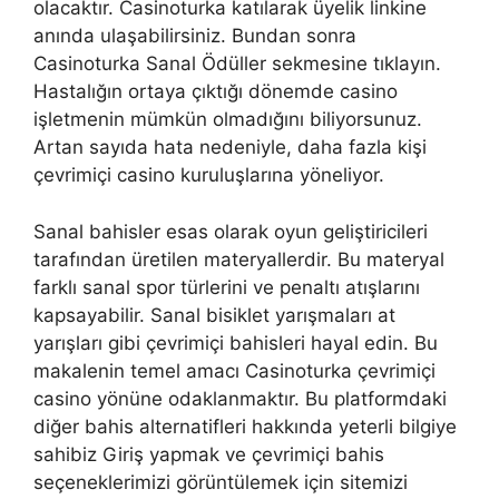
olacaktır. Casinoturka katılarak üyelik linkine
anında ulaşabilirsiniz. Bundan sonra
Casinoturka Sanal Ödüller sekmesine tıklayın.
Hastalığın ortaya çıktığı dönemde casino
işletmenin mümkün olmadığını biliyorsunuz.
Artan sayıda hata nedeniyle, daha fazla kişi
çevrimiçi casino kuruluşlarına yöneliyor.
Sanal bahisler esas olarak oyun geliştiricileri
tarafından üretilen materyallerdir. Bu materyal
farklı sanal spor türlerini ve penaltı atışlarını
kapsayabilir. Sanal bisiklet yarışmaları at
yarışları gibi çevrimiçi bahisleri hayal edin. Bu
makalenin temel amacı Casinoturka çevrimiçi
casino yönüne odaklanmaktır. Bu platformdaki
diğer bahis alternatifleri hakkında yeterli bilgiye
sahibiz Giriş yapmak ve çevrimiçi bahis
seçeneklerimizi görüntülemek için sitemizi