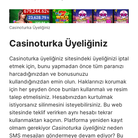
Casinoturka Üyeliğiniz
Casinoturka Üyeliğiniz
Casinoturka üyeliğiniz sitesindeki üyeliğinizi iptal
etmek için, bunu yapmadan önce tüm paranızı
harcadığınızdan ve bonusunuzu
kullandığınızdan emin olun. Haklarınızı korumak
için her şeyden önce bunları kullanmalı ve resim
talep etmelisiniz. Hesabınızdan kurtulmak
istiyorsanız silinmesini isteyebilirsiniz. Bu web
sitesinde teklif verirken aynı hesabı tekrar
kullanmaktan kaçının. Platforma yeniden kayıt
olmam gerekiyor
Casinoturka üyeliğiniz
neden
SMS mesajları göndermeye devam ediyor? Bu