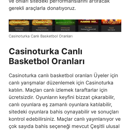
ve onları sitedeki performanslarını artıracak
gerekli araçlarla donatıyoruz.
Casinoturka Canlı Basketbol Oranları
Casinoturka Canlı
Basketbol Oranları
Casinoturka canlı basketbol oranları Üyeler için
canlı yarışmalar düzenlemek için Casinoturka
katılın. Maçları canlı izlemek taraftarlar için
ücretsizdir. Oyunların keyfini bizzat çıkarabilir,
canlı oyunlara eş zamanlı oyunlara katılabilir,
sitedeki oyunlara bahis oynayabilir ve sonuçları
kontrol edebilirsiniz. Maçlar canlı yayınlanıyor ve
çok sayıda bahis seçeneği mevcut Çeşitli ulusal