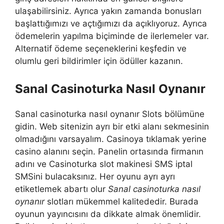
ulaşabilirsiniz. Ayrıca yakın zamanda bonusları
başlattığımızı ve açtığımızı da açıklıyoruz. Ayrıca
ödemelerin yapılma biçiminde de ilerlemeler var.
Alternatif ödeme seçeneklerini keşfedin ve
olumlu geri bildirimler için ödüller kazanın.
Sanal Casinoturka Nasıl Oynanır
Sanal casinoturka nasıl oynanır Slots bölümüne
gidin. Web sitenizin ayrı bir etki alanı sekmesinin
olmadığını varsayalım. Casinoya tıklamak yerine
casino alanını seçin. Panelin ortasında firmanın
adını ve Casinoturka slot makinesi SMS iptal
SMSini bulacaksınız. Her oyunu ayrı ayrı
etiketlemek abartı olur
Sanal casinoturka nasıl
oynanır
slotları mükemmel kalitededir. Burada
oyunun yayıncısını da dikkate almak önemlidir.