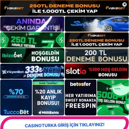
×
CASINOTURKA GİRİŞ İÇİN TIKLAYINIZ!