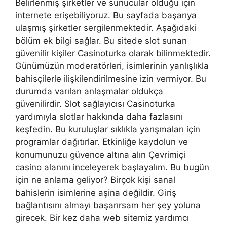
Belirlenmiş şirketler ve sunucular olduğu için
internete erişebiliyoruz. Bu sayfada başarıya
ulaşmış şirketler sergilenmektedir. Aşağıdaki
bölüm ek bilgi sağlar. Bu sitede slot sunan
güvenilir kişiler Casinoturka olarak bilinmektedir.
Günümüzün moderatörleri, isimlerinin yanlışlıkla
bahisçilerle ilişkilendirilmesine izin vermiyor. Bu
durumda varılan anlaşmalar oldukça
güvenilirdir. Slot sağlayıcısı Casinoturka
yardımıyla slotlar hakkında daha fazlasını
keşfedin. Bu kuruluşlar sıklıkla yarışmaları için
programlar dağıtırlar. Etkinliğe kaydolun ve
konumunuzu güvence altına alın Çevrimiçi
casino alanını inceleyerek başlayalım. Bu bugün
için ne anlama geliyor? Birçok kişi sanal
bahislerin isimlerine aşina değildir. Giriş
bağlantısını almayı başarırsam her şey yoluna
girecek. Bir kez daha web sitemiz yardımcı