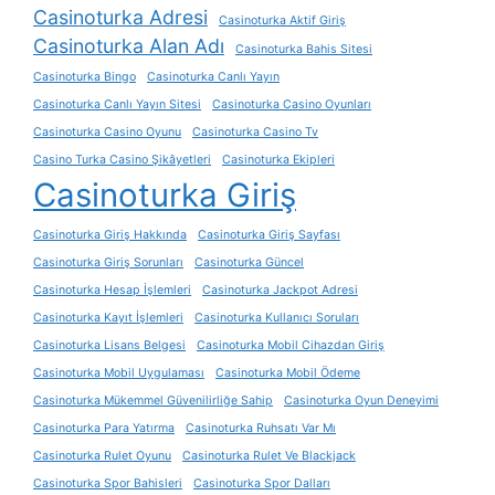
Casinoturka Adresi
Casinoturka Aktif Giriş
Casinoturka Alan Adı
Casinoturka Bahis Sitesi
Casinoturka Bingo
Casinoturka Canlı Yayın
Casinoturka Canlı Yayın Sitesi
Casinoturka Casino Oyunları
Casinoturka Casino Oyunu
Casinoturka Casino Tv
Casino Turka Casino Şikâyetleri
Casinoturka Ekipleri
Casinoturka Giriş
Casinoturka Giriş Hakkında
Casinoturka Giriş Sayfası
Casinoturka Giriş Sorunları
Casinoturka Güncel
Casinoturka Hesap İşlemleri
Casinoturka Jackpot Adresi
Casinoturka Kayıt İşlemleri
Casinoturka Kullanıcı Soruları
Casinoturka Lisans Belgesi
Casinoturka Mobil Cihazdan Giriş
Casinoturka Mobil Uygulaması
Casinoturka Mobil Ödeme
Casinoturka Mükemmel Güvenilirliğe Sahip
Casinoturka Oyun Deneyimi
Casinoturka Para Yatırma
Casinoturka Ruhsatı Var Mı
Casinoturka Rulet Oyunu
Casinoturka Rulet Ve Blackjack
Casinoturka Spor Bahisleri
Casinoturka Spor Dalları