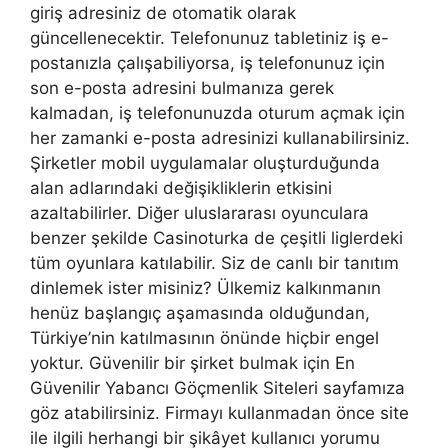
giriş adresiniz de otomatik olarak
güncellenecektir. Telefonunuz tabletiniz iş e-
postanızla çalışabiliyorsa, iş telefonunuz için
son e-posta adresini bulmanıza gerek
kalmadan, iş telefonunuzda oturum açmak için
her zamanki e-posta adresinizi kullanabilirsiniz.
Şirketler mobil uygulamalar oluşturduğunda
alan adlarındaki değişikliklerin etkisini
azaltabilirler. Diğer uluslararası oyunculara
benzer şekilde Casinoturka de çeşitli liglerdeki
tüm oyunlara katılabilir. Siz de canlı bir tanıtım
dinlemek ister misiniz? Ülkemiz kalkınmanın
henüz başlangıç aşamasında olduğundan,
Türkiye’nin katılmasının önünde hiçbir engel
yoktur. Güvenilir bir şirket bulmak için En
Güvenilir Yabancı Göçmenlik Siteleri sayfamıza
göz atabilirsiniz. Firmayı kullanmadan önce site
ile ilgili herhangi bir şikâyet kullanıcı yorumu