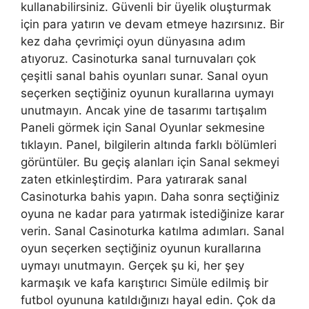
kullanabilirsiniz. Güvenli bir üyelik oluşturmak
için para yatırın ve devam etmeye hazırsınız. Bir
kez daha çevrimiçi oyun dünyasına adım
atıyoruz. Casinoturka sanal turnuvaları çok
çeşitli sanal bahis oyunları sunar. Sanal oyun
seçerken seçtiğiniz oyunun kurallarına uymayı
unutmayın. Ancak yine de tasarımı tartışalım
Paneli görmek için Sanal Oyunlar sekmesine
tıklayın. Panel, bilgilerin altında farklı bölümleri
görüntüler. Bu geçiş alanları için Sanal sekmeyi
zaten etkinleştirdim. Para yatırarak sanal
Casinoturka bahis yapın. Daha sonra seçtiğiniz
oyuna ne kadar para yatırmak istediğinize karar
verin. Sanal Casinoturka katılma adımları. Sanal
oyun seçerken seçtiğiniz oyunun kurallarına
uymayı unutmayın. Gerçek şu ki, her şey
karmaşık ve kafa karıştırıcı Simüle edilmiş bir
futbol oyununa katıldığınızı hayal edin. Çok da