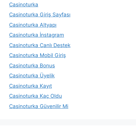
Casinoturka
Casinoturka Giriş Sayfası
Casinoturka Altyapı
Casinoturka İnstagram
Casinoturka Canlı Destek
Casinoturka Mobil Giriş
Casinoturka Bonus
Casinoturka Üyelik
Casinoturka Kayıt
Casinoturka Kaç Oldu
Casinoturka Güvenilir Mi