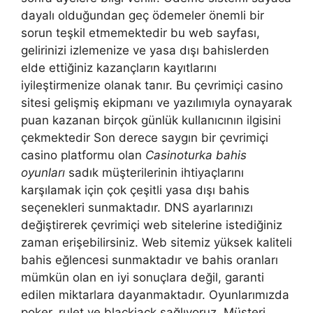
dayalı olduğundan geç ödemeler önemli bir
sorun teşkil etmemektedir bu web sayfası,
gelirinizi izlemenize ve yasa dışı bahislerden
elde ettiğiniz kazançların kayıtlarını
iyileştirmenize olanak tanır. Bu çevrimiçi casino
sitesi gelişmiş ekipmanı ve yazılımıyla oynayarak
puan kazanan birçok günlük kullanıcının ilgisini
çekmektedir Son derece saygın bir çevrimiçi
casino platformu olan
Casinoturka bahis
oyunları
sadık müşterilerinin ihtiyaçlarını
karşılamak için çok çeşitli yasa dışı bahis
seçenekleri sunmaktadır. DNS ayarlarınızı
değiştirerek çevrimiçi web sitelerine istediğiniz
zaman erişebilirsiniz. Web sitemiz yüksek kaliteli
bahis eğlencesi sunmaktadır ve bahis oranları
mümkün olan en iyi sonuçlara değil, garanti
edilen miktarlara dayanmaktadır. Oyunlarımızda
poker, rulet ve blackjack sağlıyoruz. Müşteri