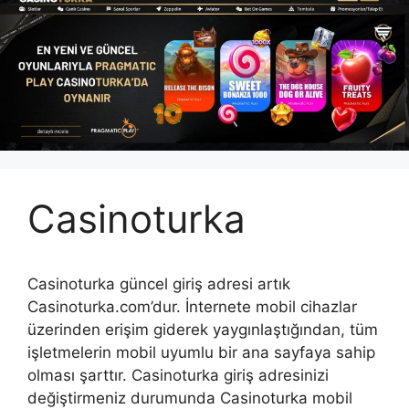
Casinoturka
Casinoturka güncel giriş adresi artık
Casinoturka.com’dur. İnternete mobil cihazlar
üzerinden erişim giderek yaygınlaştığından, tüm
işletmelerin mobil uyumlu bir ana sayfaya sahip
olması şarttır. Casinoturka giriş adresinizi
değiştirmeniz durumunda Casinoturka mobil