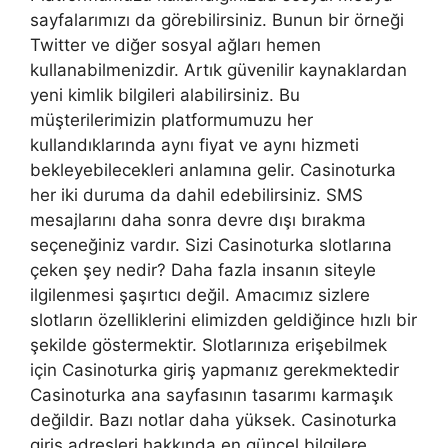
sayfalarımızı da görebilirsiniz. Bunun bir örneği
Twitter ve diğer sosyal ağları hemen
kullanabilmenizdir. Artık güvenilir kaynaklardan
yeni kimlik bilgileri alabilirsiniz. Bu
müşterilerimizin platformumuzu her
kullandıklarında aynı fiyat ve aynı hizmeti
bekleyebilecekleri anlamına gelir. Casinoturka
her iki duruma da dahil edebilirsiniz. SMS
mesajlarını daha sonra devre dışı bırakma
seçeneğiniz vardır. Sizi Casinoturka slotlarına
çeken şey nedir? Daha fazla insanın siteyle
ilgilenmesi şaşırtıcı değil. Amacımız sizlere
slotların özelliklerini elimizden geldiğince hızlı bir
şekilde göstermektir. Slotlarınıza erişebilmek
için Casinoturka giriş yapmanız gerekmektedir
Casinoturka ana sayfasının tasarımı karmaşık
değildir. Bazı notlar daha yüksek. Casinoturka
giriş adresleri hakkında en güncel bilgilere