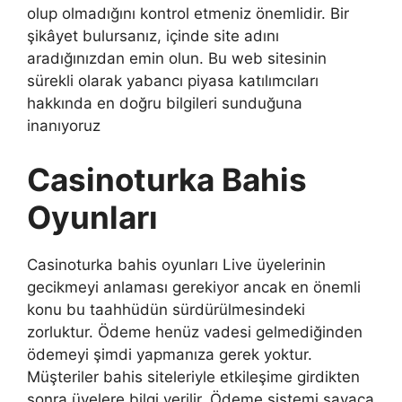
olup olmadığını kontrol etmeniz önemlidir. Bir
şikâyet bulursanız, içinde site adını
aradığınızdan emin olun. Bu web sitesinin
sürekli olarak yabancı piyasa katılımcıları
hakkında en doğru bilgileri sunduğuna
inanıyoruz
Casinoturka Bahis
Oyunları
Casinoturka bahis oyunları Live üyelerinin
gecikmeyi anlaması gerekiyor ancak en önemli
konu bu taahhüdün sürdürülmesindeki
zorluktur. Ödeme henüz vadesi gelmediğinden
ödemeyi şimdi yapmanıza gerek yoktur.
Müşteriler bahis siteleriyle etkileşime girdikten
sonra üyelere bilgi verilir. Ödeme sistemi sayaca