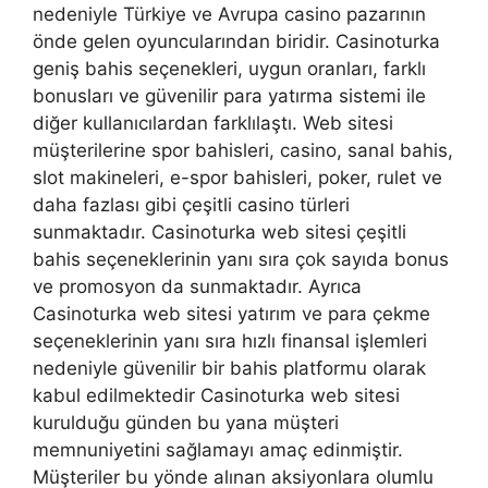
nedeniyle Türkiye ve Avrupa casino pazarının
önde gelen oyuncularından biridir. Casinoturka
geniş bahis seçenekleri, uygun oranları, farklı
bonusları ve güvenilir para yatırma sistemi ile
diğer kullanıcılardan farklılaştı. Web sitesi
müşterilerine spor bahisleri, casino, sanal bahis,
slot makineleri, e-spor bahisleri, poker, rulet ve
daha fazlası gibi çeşitli casino türleri
sunmaktadır. Casinoturka web sitesi çeşitli
bahis seçeneklerinin yanı sıra çok sayıda bonus
ve promosyon da sunmaktadır. Ayrıca
Casinoturka web sitesi yatırım ve para çekme
seçeneklerinin yanı sıra hızlı finansal işlemleri
nedeniyle güvenilir bir bahis platformu olarak
kabul edilmektedir Casinoturka web sitesi
kurulduğu günden bu yana müşteri
memnuniyetini sağlamayı amaç edinmiştir.
Müşteriler bu yönde alınan aksiyonlara olumlu