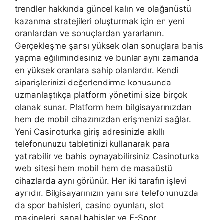
trendler hakkında güncel kalın ve olağanüstü
kazanma stratejileri oluşturmak için en yeni
oranlardan ve sonuçlardan yararlanın.
Gerçekleşme şansı yüksek olan sonuçlara bahis
yapma eğilimindesiniz ve bunlar aynı zamanda
en yüksek oranlara sahip olanlardır. Kendi
siparişlerinizi değerlendirme konusunda
uzmanlaştıkça platform yönetimi size birçok
olanak sunar. Platform hem bilgisayarınızdan
hem de mobil cihazınızdan erişmenizi sağlar.
Yeni Casinoturka giriş adresinizle akıllı
telefonunuzu tabletinizi kullanarak para
yatırabilir ve bahis oynayabilirsiniz Casinoturka
web sitesi hem mobil hem de masaüstü
cihazlarda aynı görünür. Her iki tarafın işlevi
aynıdır. Bilgisayarınızın yanı sıra telefonunuzda
da spor bahisleri, casino oyunları, slot
makineleri, sanal bahisler ve E-Spor