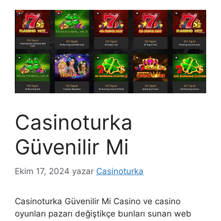
Casinoturka
Güvenilir Mi
Ekim 17, 2024
yazar
Casinoturka
Casinoturka Güvenilir Mi Casino ve casino
oyunları pazarı değiştikçe bunları sunan web