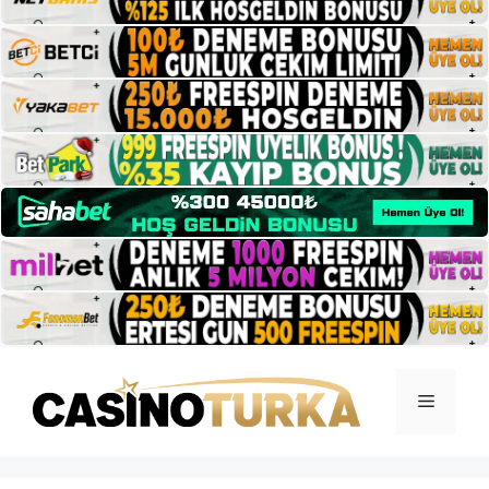
İçeriğe
atla
Menü