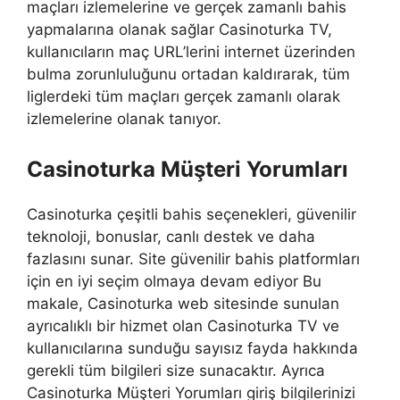
maçları izlemelerine ve gerçek zamanlı bahis
yapmalarına olanak sağlar Casinoturka TV,
kullanıcıların maç URL’lerini internet üzerinden
bulma zorunluluğunu ortadan kaldırarak, tüm
liglerdeki tüm maçları gerçek zamanlı olarak
izlemelerine olanak tanıyor.
Casinoturka Müşteri Yorumları
Casinoturka çeşitli bahis seçenekleri, güvenilir
teknoloji, bonuslar, canlı destek ve daha
fazlasını sunar. Site güvenilir bahis platformları
için en iyi seçim olmaya devam ediyor Bu
makale, Casinoturka web sitesinde sunulan
ayrıcalıklı bir hizmet olan Casinoturka TV ve
kullanıcılarına sunduğu sayısız fayda hakkında
gerekli tüm bilgileri size sunacaktır. Ayrıca
Casinoturka Müşteri Yorumları giriş bilgilerinizi