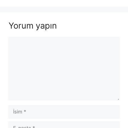
Yorum yapın
Yorum
İsim
E-