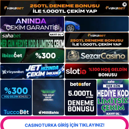
×
CASINOTURKA GİRİŞ İÇİN TIKLAYINIZ!