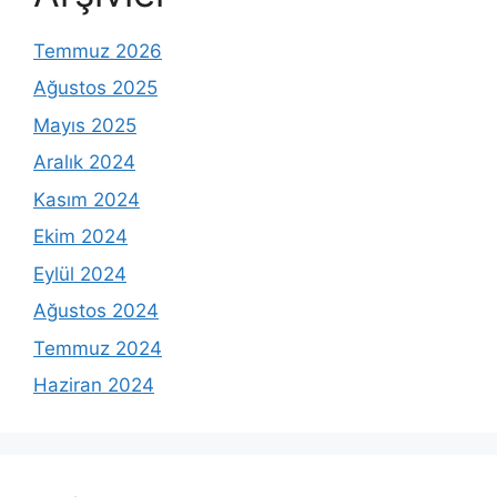
Temmuz 2026
Ağustos 2025
Mayıs 2025
Aralık 2024
Kasım 2024
Ekim 2024
Eylül 2024
Ağustos 2024
Temmuz 2024
Haziran 2024