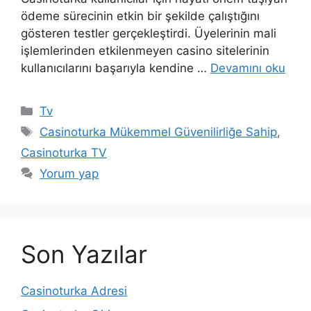
ödeme sürecinin etkin bir şekilde çalıştığını
gösteren testler gerçekleştirdi. Üyelerinin mali
işlemlerinden etkilenmeyen casino sitelerinin
kullanıcılarını başarıyla kendine …
Devamını oku
Kategoriler
Tv
Etiketler
Casinoturka Mükemmel Güvenilirliğe Sahip
,
Casinoturka TV
Yorum yap
Son Yazılar
Casinoturka Adresi