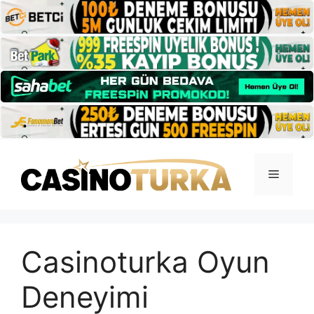
İçeriğe
atla
Menü
Casinoturka Oyun
Deneyimi