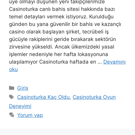
üye olmayı düşünen yeni takipçilerimize
Casinoturka canlı bahis sitesi hakkında bazı
temel detayları vermek istiyoruz. Kurulduğu
günden bu yana güvenilir bir bahis ve kazançlı
casino olarak başlayan şirket, tecrübeli iş
gücüyle rakiplerini geride bırakarak sektörün
zirvesine yükseldi. Ancak ülkemizdeki yasal
işlemler nedeniyle her hafta lokasyonuna
ulaşılamıyor Casinoturka haftada en …
Devamını
oku
Kategoriler
Giriş
Etiketler
Casinoturka Kaç Oldu
,
Casinoturka Oyun
Deneyimi
Yorum yap