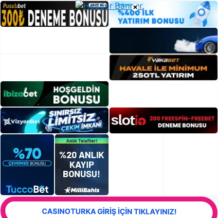
×
CASINOTURKA GİRİŞ İÇİN TIKLAYINIZ!