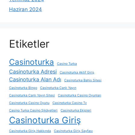
Haziran 2024
Etiketler
Casinoturka
Casino Turka
Casinoturka Adresi
Casinoturka Aktif Giriş
Casinoturka Alan Adı
Casinoturka Bahis Sitesi
Casinoturka Bingo
Casinoturka Canlı Yayın
Casinoturka Canlı Yayın Sitesi
Casinoturka Casino Oyunları
Casinoturka Casino Oyunu
Casinoturka Casino Tv
Casino Turka Casino Şikâyetleri
Casinoturka Ekipleri
Casinoturka Giriş
Casinoturka Giriş Hakkında
Casinoturka Giriş Sayfası