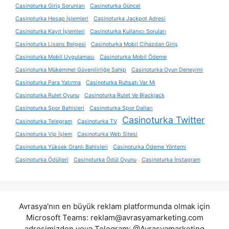
Casinoturka Giriş Sorunları
Casinoturka Güncel
Casinoturka Hesap İşlemleri
Casinoturka Jackpot Adresi
Casinoturka Kayıt İşlemleri
Casinoturka Kullanıcı Soruları
Casinoturka Lisans Belgesi
Casinoturka Mobil Cihazdan Giriş
Casinoturka Mobil Uygulaması
Casinoturka Mobil Ödeme
Casinoturka Mükemmel Güvenilirliğe Sahip
Casinoturka Oyun Deneyimi
Casinoturka Para Yatırma
Casinoturka Ruhsatı Var Mı
Casinoturka Rulet Oyunu
Casinoturka Rulet Ve Blackjack
Casinoturka Spor Bahisleri
Casinoturka Spor Dalları
Casinoturka Twitter
Casinoturka Telegram
Casinoturka TV
Casinoturka Vip İşlem
Casinoturka Web Sitesi
Casinoturka Yüksek Oranlı Bahisleri
Casinoturka Ödeme Yöntemi
Casinoturka Ödülleri
Casinoturka Ödül Oyunu
Casinoturka İnstagram
Avrasya'nın en büyük reklam platformunda olmak için
Microsoft Teams:
reklam@avrasyamarketing.com
adresimizden veya Telegram: @Avrasyamarketing