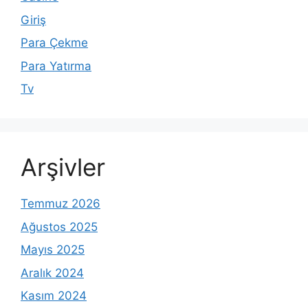
Giriş
Para Çekme
Para Yatırma
Tv
Arşivler
Temmuz 2026
Ağustos 2025
Mayıs 2025
Aralık 2024
Kasım 2024