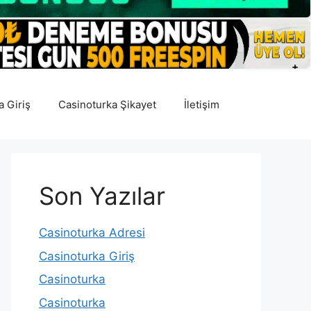
a Giriş
Casinoturka Şikayet
İletişim
Son Yazılar
Casinoturka Adresi
Casinoturka Giriş
Casinoturka
Casinoturka