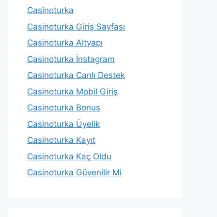
Casinoturka
Casinoturka Giriş Sayfası
Casinoturka Altyapı
Casinoturka İnstagram
Casinoturka Canlı Destek
Casinoturka Mobil Giriş
Casinoturka Bonus
Casinoturka Üyelik
Casinoturka Kayıt
Casinoturka Kaç Oldu
Casinoturka Güvenilir Mi