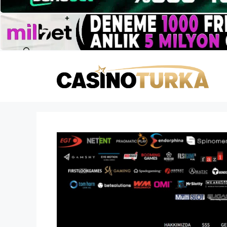
İçeriğe
atla