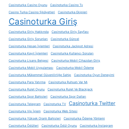
Casinoturka Casino Oyunu
Casinoturka Casino Tv
Casino Turka Casino Şikâyetleri
Casinoturka Ekipleri
Casinoturka Giriş
Casinoturka Giriş Hakkında
Casinoturka Giriş Sayfası
Casinoturka Giriş Sorunları
Casinoturka Güncel
Casinoturka Hesap İşlemleri
Casinoturka Jackpot Adresi
Casinoturka Kayıt İşlemleri
Casinoturka Kullanıcı Soruları
Casinoturka Lisans Belgesi
Casinoturka Mobil Cihazdan Giriş
Casinoturka Mobil Uygulaması
Casinoturka Mobil Ödeme
Casinoturka Mükemmel Güvenilirliğe Sahip
Casinoturka Oyun Deneyimi
Casinoturka Para Yatırma
Casinoturka Ruhsatı Var Mı
Casinoturka Rulet Oyunu
Casinoturka Rulet Ve Blackjack
Casinoturka Spor Bahisleri
Casinoturka Spor Dalları
Casinoturka Twitter
Casinoturka Telegram
Casinoturka TV
Casinoturka Vip İşlem
Casinoturka Web Sitesi
Casinoturka Yüksek Oranlı Bahisleri
Casinoturka Ödeme Yöntemi
Casinoturka Ödülleri
Casinoturka Ödül Oyunu
Casinoturka İnstagram