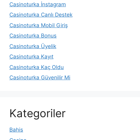
Casinoturka İnstagram
Casinoturka Canlı Destek
Casinoturka Mobil Giriş
Casinoturka Bonus
Casinoturka Üyelik
Casinoturka Kayıt
Casinoturka Kaç Oldu
Casinoturka Güvenilir Mi
Kategoriler
Bahis