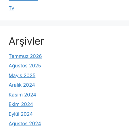
Tv
Arşivler
Temmuz 2026
Ağustos 2025
Mayıs 2025
Aralık 2024
Kasım 2024
Ekim 2024
Eylül 2024
Ağustos 2024