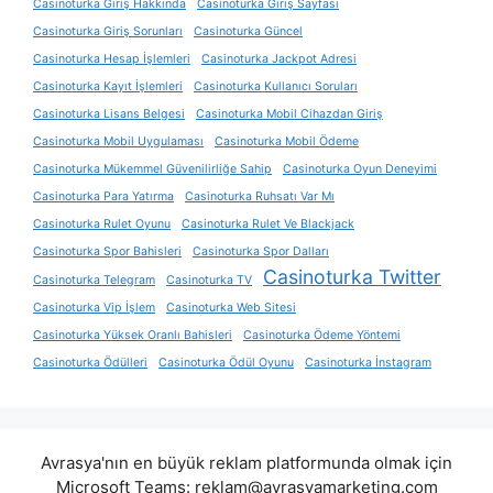
Casinoturka Giriş Hakkında
Casinoturka Giriş Sayfası
Casinoturka Giriş Sorunları
Casinoturka Güncel
Casinoturka Hesap İşlemleri
Casinoturka Jackpot Adresi
Casinoturka Kayıt İşlemleri
Casinoturka Kullanıcı Soruları
Casinoturka Lisans Belgesi
Casinoturka Mobil Cihazdan Giriş
Casinoturka Mobil Uygulaması
Casinoturka Mobil Ödeme
Casinoturka Mükemmel Güvenilirliğe Sahip
Casinoturka Oyun Deneyimi
Casinoturka Para Yatırma
Casinoturka Ruhsatı Var Mı
Casinoturka Rulet Oyunu
Casinoturka Rulet Ve Blackjack
Casinoturka Spor Bahisleri
Casinoturka Spor Dalları
Casinoturka Twitter
Casinoturka Telegram
Casinoturka TV
Casinoturka Vip İşlem
Casinoturka Web Sitesi
Casinoturka Yüksek Oranlı Bahisleri
Casinoturka Ödeme Yöntemi
Casinoturka Ödülleri
Casinoturka Ödül Oyunu
Casinoturka İnstagram
Avrasya'nın en büyük reklam platformunda olmak için
Microsoft Teams:
reklam@avrasyamarketing.com