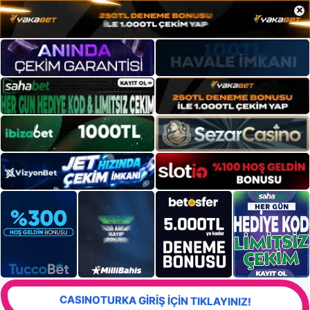
×
CASINOTURKA GİRİŞ İÇİN TIKLAYINIZ!