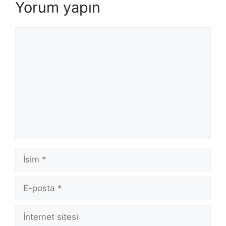
Yorum yapın
Yorum
İsim
E-
posta
İnternet
sitesi