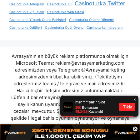
Casinoturka Twitter
Casinoturka Telegram
Casinoturka TV
Casinoturka Vip İşlem
Casinoturka Web Sitesi
Casinoturka Yüksek Oranlı Bahisleri
Casinoturka Ödeme Yöntemi
Casinoturka Ödülleri
Casinoturka Ödül Oyunu
Casinoturka İnstagram
Avrasya'nın en büyük reklam platformunda olmak için
Microsoft Teams:
reklam@avrasyamarketing.com
adresimizden veya Telegram: @Avrasyamarketing
adresimizden irtibat kurabilirsiniz. (Tek iletişim
adreslerimiz teams / telegram ve mail adresimizdir.
Harici hiçbir iletişim adresimiz bulunmamaktadır.
Lütfen itibar etmeyiniz.) Türkiye yasalarına göre 7258
sayılı kanun uyarınca yasa dışı bahis oynamanın
cezaları mevcuttur. Şu an bulunduğunuz site hiç bir
şekilde illegal bahis oyunları oynatmıyor ve oynamaya
aracı olmuyordur.
artemisbet
|
huhubet
|
betranos
|
×
rolletto
|
essbahis
|
turbobet
|
pinbahis
|
takvimbet