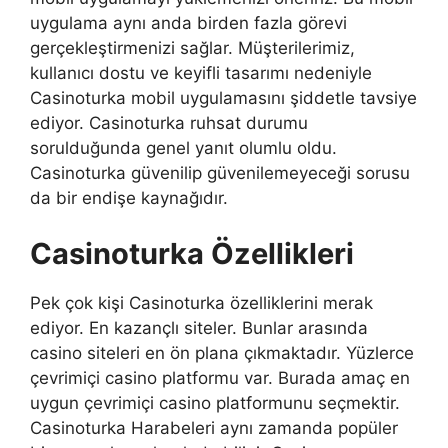
uygulama aynı anda birden fazla görevi
gerçekleştirmenizi sağlar. Müşterilerimiz,
kullanıcı dostu ve keyifli tasarımı nedeniyle
Casinoturka mobil uygulamasını şiddetle tavsiye
ediyor. Casinoturka ruhsat durumu
sorulduğunda genel yanıt olumlu oldu.
Casinoturka güvenilip güvenilemeyeceği sorusu
da bir endişe kaynağıdır.
Casinoturka Özellikleri
Pek çok kişi Casinoturka özelliklerini merak
ediyor. En kazançlı siteler. Bunlar arasında
casino siteleri en ön plana çıkmaktadır. Yüzlerce
çevrimiçi casino platformu var. Burada amaç en
uygun çevrimiçi casino platformunu seçmektir.
Casinoturka Harabeleri aynı zamanda popüler