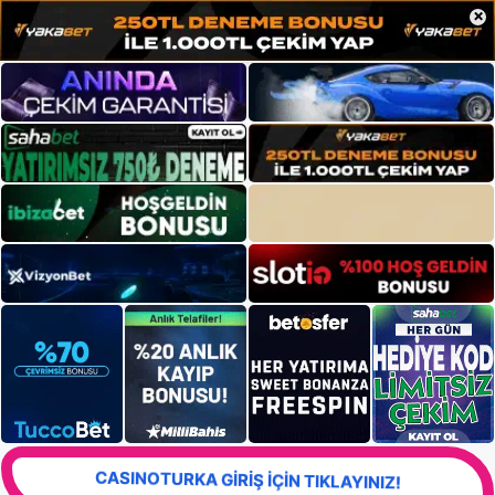
×
CASINOTURKA GİRİŞ İÇİN TIKLAYINIZ!