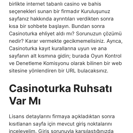
birlikte internet tabanlı casino ve bahis
seçenekleri sunan bir firmadır Kuruluşunuz
sayfanız hakkında ayrıntıları verdikten sonra
kısa bir sohbete başlayın. Bundan sonra
Casinoturka ehliyet aldı mı? Sorunuzun çözümü
nedir? Karar vermekte gecikmemelisiniz. Ayrıca,
Casinoturka kayıt kurallarına uyun ve ana
sayfanın alt kısmına gidin; burada Oyun Kontrol
ve Denetleme Komisyonu olarak bilinen bir web
sitesine yönlendiren bir URL bulacaksınız.
Casinoturka Ruhsatı
Var Mı
Lisans detaylarını firmaya açıkladıktan sonra
kısıtlanan sayfa için mevcut giriş noktalarını
inceleyelim. Giriş sorunuyla karşılaştığınızda