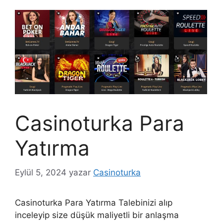
Casinoturka Para
Yatırma
Eylül 5, 2024
yazar
Casinoturka
Casinoturka Para Yatırma Talebinizi alıp
inceleyip size düşük maliyetli bir anlaşma